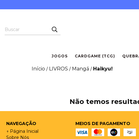
JOGOS
CARDGAME (TCG)
QUEBR
Início
LIVROS
Mangá
Haikyu!
/
/
/
Não temos resultad
NAVEGAÇÃO
MEIOS DE PAGAMENTO
↑ Página Inicial
Sobre Nós