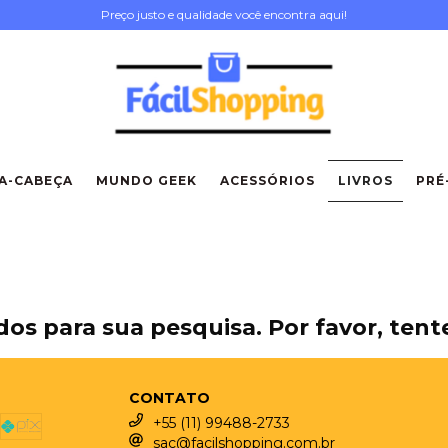
Preço justo e qualidade você encontra aqui!
A-CABEÇA
MUNDO GEEK
ACESSÓRIOS
LIVROS
PRÉ
os para sua pesquisa. Por favor, tente
CONTATO
+55 (11) 99488-2733
sac@facilshopping.com.br