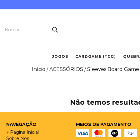
JOGOS
CARDGAME (TCG)
QUEBR
Início
ACESSÓRIOS
Sleeves Board Game
/
/
Não temos resultad
NAVEGAÇÃO
MEIOS DE PAGAMENTO
↑ Página Inicial
Sobre Nós