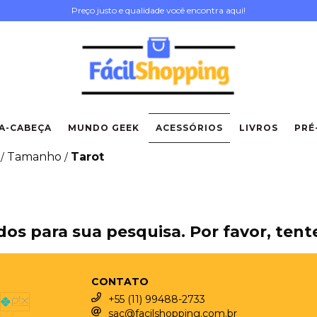
Preço justo e qualidade você encontra aqui!
A-CABEÇA
MUNDO GEEK
ACESSÓRIOS
LIVROS
PRÉ
Tamanho
Tarot
/
/
os para sua pesquisa. Por favor, tente
CONTATO
+55 (11) 99488-2733
sac@facilshopping.com.br