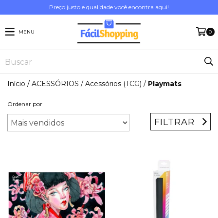
Preço justo e qualidade você encontra aqui!
MENU
0
Início
/
ACESSÓRIOS
/
Acessórios (TCG)
/
Playmats
Ordenar por
FILTRAR