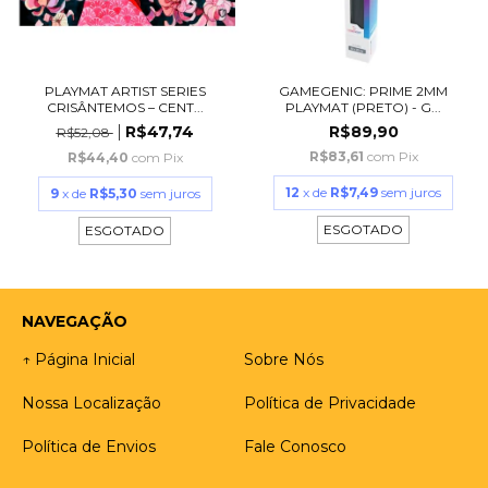
PLAYMAT ARTIST SERIES
GAMEGENIC: PRIME 2MM
CRISÂNTEMOS – CENT...
PLAYMAT (PRETO) - G...
R$47,74
R$89,90
R$52,08
R$83,61
com
Pix
R$44,40
com
Pix
12
x de
R$7,49
sem juros
9
x de
R$5,30
sem juros
ESGOTADO
ESGOTADO
NAVEGAÇÃO
↑ Página Inicial
Sobre Nós
Nossa Localização
Política de Privacidade
Política de Envios
Fale Conosco