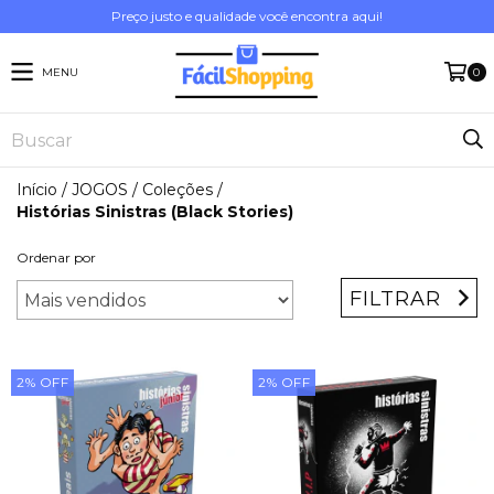
Preço justo e qualidade você encontra aqui!
MENU
0
Início
/
JOGOS
/
Coleções
/
Histórias Sinistras (Black Stories)
Ordenar por
FILTRAR
2
%
OFF
2
%
OFF