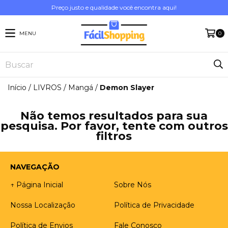
Preço justo e qualidade você encontra aqui!
MENU
0
Início
/
LIVROS
/
Mangá
/
Demon Slayer
Não temos resultados para sua
pesquisa. Por favor, tente com outros
filtros
NAVEGAÇÃO
↑ Página Inicial
Sobre Nós
Nossa Localização
Política de Privacidade
Política de Envios
Fale Conosco