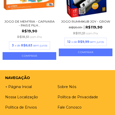
JOGO DE MEM?RIA - CAPIVARA
JOGO RUMMIKUB JOY - GROW
- PAIS E FILH...
R$119,90
R$129,99
R$19,90
R$111,51
com
Pix
R$18,51
com
Pix
12
x de
R$9,99
sem juros
3
x de
R$6,63
sem juros
NAVEGAÇÃO
↑ Página Inicial
Sobre Nós
Nossa Localização
Política de Privacidade
Política de Envios
Fale Conosco