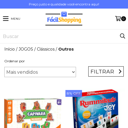
Preço justo e qualidade você encontra aqui!
MENU
0
Início
/
JOGOS
/
Clássicos
/
Outros
Ordenar por
FILTRAR
8
%
OFF