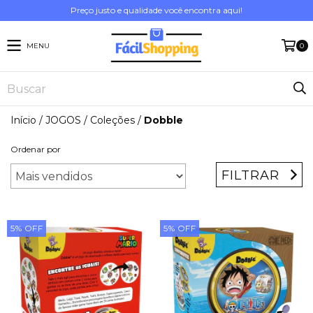
Preço justo e qualidade você encontra aqui!
MENU
0
Início
/
JOGOS
/
Coleções
/
Dobble
Ordenar por
FILTRAR
5
%
OFF
5
%
OFF