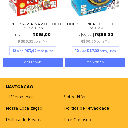
DOBBLE: SUPER MARIO - JOGO
DOBBLE: ONE PIECE - JOGO DE
DE CARTAS
CARTAS
R$95,00
R$95,00
R$99,99
R$99,99
R$88,35
com
Pix
R$88,35
com
Pix
12
x de
R$7,92
sem juros
12
x de
R$7,92
sem juros
NAVEGAÇÃO
↑ Página Inicial
Sobre Nós
Nossa Localização
Política de Privacidade
Política de Envios
Fale Conosco