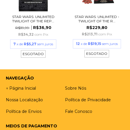
STAR WARS: UNLIMITED
STAR WARS: UNLIMITED -
TWILIGHT OF THE REP...
TWILIGHT OF THE R...
R$36,90
R$229,80
R$39,99
R$213,71
com
Pix
R$34,32
com
Pix
12
x de
R$19,15
sem juros
7
x de
R$5,27
sem juros
ESGOTADO
ESGOTADO
NAVEGAÇÃO
↑ Página Inicial
Sobre Nós
Nossa Localização
Política de Privacidade
Política de Envios
Fale Conosco
MEIOS DE PAGAMENTO