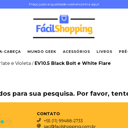
Preço justo e qualidade você encontra aqui!
A-CABEÇA
MUNDO GEEK
ACESSÓRIOS
LIVROS
PRÉ
late e Violeta
EV10.5 Black Bolt e White Flare
/
os para sua pesquisa. Por favor, tente
CONTATO
+55 (11) 99488-2733
sac@facilshopping.com.br