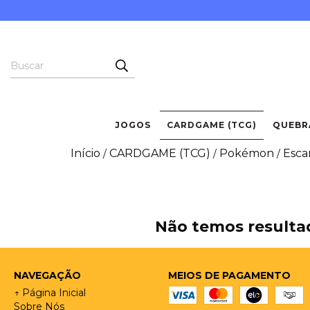
JOGOS
CARDGAME (TCG)
QUEBR
Início
CARDGAME (TCG)
Pokémon
Escar
/
/
/
Não temos resultad
NAVEGAÇÃO
MEIOS DE PAGAMENTO
↑ Página Inicial
Sobre Nós