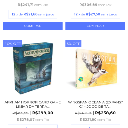
R$241,71
com
Pix
R$306,89
com
Pix
12
x de
R$21,66
sem juros
12
x de
R$27,50
sem juros
40
%
OFF
5
%
OFF
ARKHAM HORROR CARD GAME
WINGSPAN OCEANIA (EXPANS?
LIMIAR DA TERRA...
O) - JOGO DE TA...
R$299,00
R$238,60
R$499,99
R$249,90
R$278,07
com
Pix
R$221,90
com
Pix