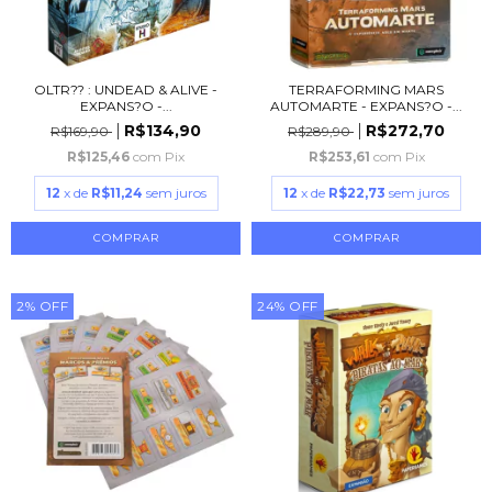
OLTR?? : UNDEAD & ALIVE -
TERRAFORMING MARS
EXPANS?O -...
AUTOMARTE - EXPANS?O -...
R$134,90
R$272,70
R$169,90
R$289,90
R$125,46
com
Pix
R$253,61
com
Pix
12
x de
R$11,24
sem juros
12
x de
R$22,73
sem juros
2
%
OFF
24
%
OFF