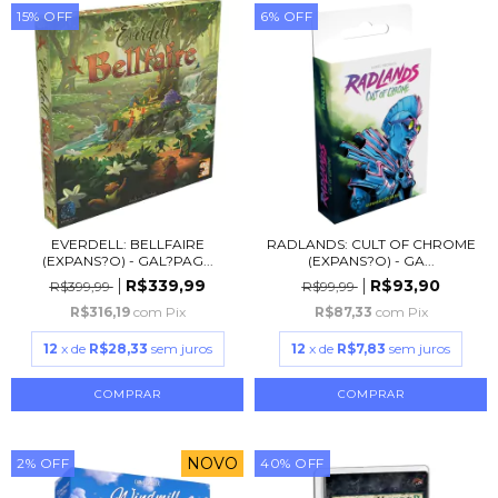
15
%
OFF
6
%
OFF
EVERDELL: BELLFAIRE
RADLANDS: CULT OF CHROME
(EXPANS?O) - GAL?PAG...
(EXPANS?O) - GA...
R$339,99
R$93,90
R$399,99
R$99,99
R$316,19
com
Pix
R$87,33
com
Pix
12
x de
R$28,33
sem juros
12
x de
R$7,83
sem juros
NOVO
2
%
OFF
40
%
OFF