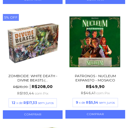
5
%
OFF
ZOMBICIDE: WHITE DEATH -
PATRONOS - NUCLEUM
DIVINE BEASTS (...
EXPANS?O - MOSAICO
R$208,00
R$49,90
R$219,99
R$46,41
com
Pix
R$193,44
com
Pix
9
x de
R$5,54
sem juros
12
x de
R$17,33
sem juros