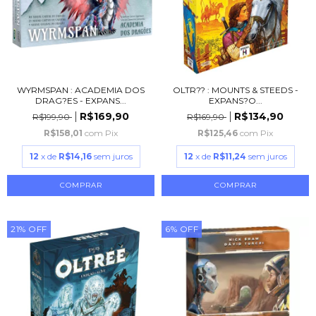
WYRMSPAN : ACADEMIA DOS
OLTR?? : MOUNTS & STEEDS -
DRAG?ES - EXPANS...
EXPANS?O...
R$169,90
R$134,90
R$199,90
R$169,90
R$158,01
com
Pix
R$125,46
com
Pix
12
x de
R$14,16
sem juros
12
x de
R$11,24
sem juros
21
%
OFF
6
%
OFF