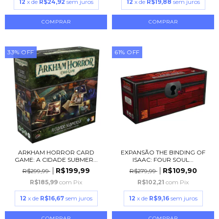
12
x de
R$24,92
sem juros
12
x de
R$19,88
sem juros
33
%
OFF
61
%
OFF
ARKHAM HORROR CARD
EXPANSÃO THE BINDING OF
GAME: A CIDADE SUBMER...
ISAAC: FOUR SOUL...
R$199,99
R$109,90
R$299,99
R$279,99
R$185,99
com
Pix
R$102,21
com
Pix
12
x de
R$16,67
sem juros
12
x de
R$9,16
sem juros