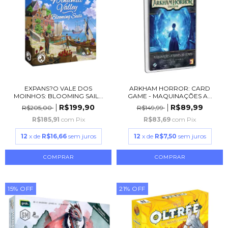
EXPANS?O VALE DOS
ARKHAM HORROR: CARD
MOINHOS: BLOOMING SAIL...
GAME - MAQUINAÇÕES A...
R$199,90
R$89,99
R$205,00
R$149,99
R$185,91
com
Pix
R$83,69
com
Pix
12
x de
R$16,66
sem juros
12
x de
R$7,50
sem juros
15
%
OFF
21
%
OFF