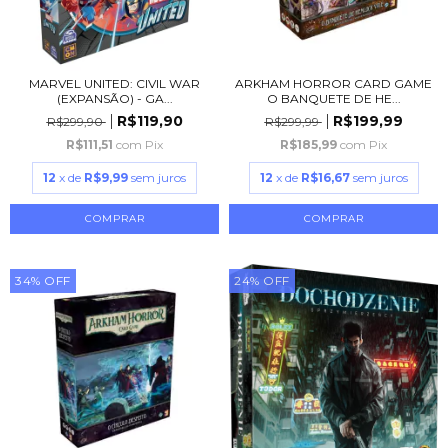
MARVEL UNITED: CIVIL WAR
ARKHAM HORROR CARD GAME
(EXPANSÃO) - GA...
O BANQUETE DE HE...
R$119,90
R$199,99
R$299,90
R$299,99
R$111,51
com
Pix
R$185,99
com
Pix
12
x de
R$9,99
sem juros
12
x de
R$16,67
sem juros
34
%
OFF
24
%
OFF