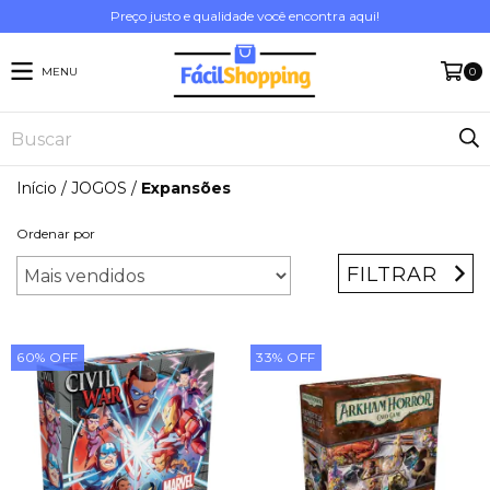
Preço justo e qualidade você encontra aqui!
MENU
0
Início
/
JOGOS
/
Expansões
Ordenar por
FILTRAR
60
%
OFF
33
%
OFF