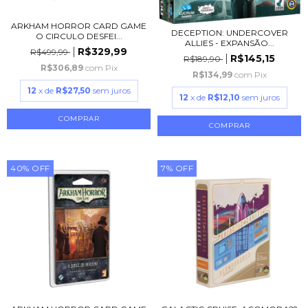
ARKHAM HORROR CARD GAME
DECEPTION: UNDERCOVER
O CIRCULO DESFEI...
ALLIES - EXPANSÃO...
R$329,99
R$499,99
R$145,15
R$189,90
R$306,89
com
Pix
R$134,99
com
Pix
12
x de
R$27,50
sem juros
12
x de
R$12,10
sem juros
40
%
OFF
7
%
OFF