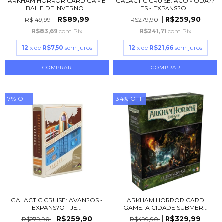
ARKHAM HORROR CARD GAME
GALACTIC CRUISE: ACOMODA??
BAILE DE INVERNO...
ES - EXPANS?O...
R$89,99
R$259,90
R$149,99
R$279,90
R$83,69
com
Pix
R$241,71
com
Pix
12
x de
R$7,50
sem juros
12
x de
R$21,66
sem juros
7
%
OFF
34
%
OFF
GALACTIC CRUISE: AVAN?OS -
ARKHAM HORROR CARD
EXPANS?O - JE...
GAME: A CIDADE SUBMER...
R$259,90
R$329,99
R$279,90
R$499,90