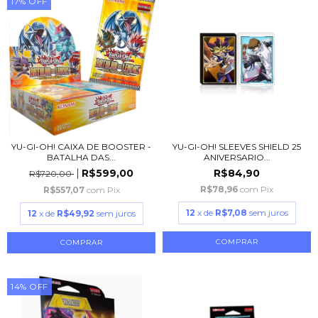
17
%
OFF
YU-GI-OH! CAIXA DE BOOSTER -
YU-GI-OH! SLEEVES SHIELD 25
BATALHA DAS...
ANIVERSARIO...
R$599,00
R$84,90
R$720,00
R$78,96
com
Pix
R$557,07
com
Pix
12
x de
R$7,08
sem juros
12
x de
R$49,92
sem juros
14
%
OFF