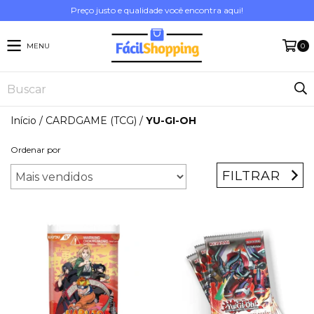
Preço justo e qualidade você encontra aqui!
MENU
0
Início
/
CARDGAME (TCG)
/
YU-GI-OH
Ordenar por
FILTRAR