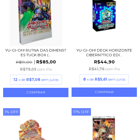
YU-GI-OH! RU?NA DAS DIMENS?
YU-GI-OH! DECK HORIZONTE
ES TUCK BOX (...
CIBERN?TICO EDI...
R$85,00
R$44,90
R$99,00
R$41,76
com
Pix
R$79,05
com
Pix
8
x de
R$5,61
sem juros
12
x de
R$7,08
sem juros
1
%
OFF
17
%
OFF