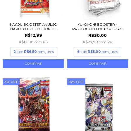
KAYOU BOOSTER AVULSO
YU-GI-OH! BOOSTER -
NARUTO COLLECTION C...
PROTOCOLO DE EXPLOS?...
R$12,99
R$30,00
R$12,08
com
Pix
R$27,90
com
Pix
2
x de
R$6,50
sem juros
6
x de
R$5,00
sem juros
3
%
OFF
14
%
OFF