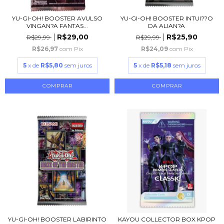
YU-GI-OH! BOOSTER AVULSO
YU-GI-OH! BOOSTER INTUI??O
VINGAN?A FANTAS...
DA ALIAN?A
R$29,00
R$25,90
R$29,99
R$29,99
R$26,97
com
Pix
R$24,09
com
Pix
5
x de
R$5,80
sem juros
5
x de
R$5,18
sem juros
YU-GI-OH! BOOSTER LABIRINTO
KAYOU COLLECTOR BOX KPOP