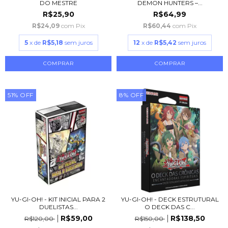
DO MESTRE
DEMON HUNTERS –...
R$25,90
R$64,99
R$24,09
com
Pix
R$60,44
com
Pix
5
x de
R$5,18
sem juros
12
x de
R$5,42
sem juros
51
%
OFF
8
%
OFF
YU-GI-OH! - KIT INICIAL PARA 2
YU-GI-OH! - DECK ESTRUTURAL
DUELISTAS...
O DECK DAS C...
R$59,00
R$138,50
R$120,00
R$150,00