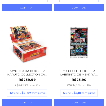
KAYOU CAIXA BOOSTER
YU-GI-OH! - BOOSTER
NARUTO COLLECTION CA...
LABIRINTO DE MEM?RIA...
R$259,99
R$25,90
R$241,79
com
Pix
R$24,09
com
Pix
12
x de
R$21,67
sem juros
5
x de
R$5,18
sem juros