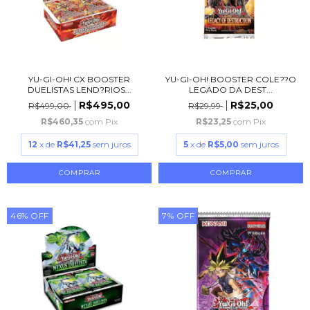
YU-GI-OH! CX BOOSTER
YU-GI-OH! BOOSTER COLE??O
DUELISTAS LEND?RIOS...
LEGADO DA DEST...
R$495,00
R$25,00
R$499,00
R$29,99
R$460,35
com
Pix
R$23,25
com
Pix
12
x de
R$41,25
sem juros
5
x de
R$5,00
sem juros
46
%
OFF
7
%
OFF