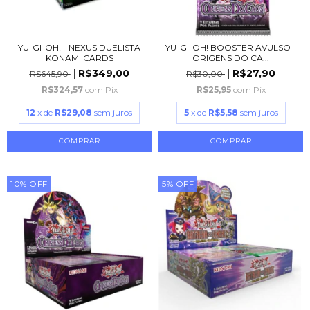
YU-GI-OH! - NEXUS DUELISTA
YU-GI-OH! BOOSTER AVULSO -
KONAMI CARDS
ORIGENS DO CA...
R$349,00
R$27,90
R$645,90
R$30,00
R$324,57
com
Pix
R$25,95
com
Pix
12
x de
R$29,08
sem juros
5
x de
R$5,58
sem juros
10
%
OFF
5
%
OFF