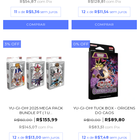
R$54,87
com
Pix
R$128,81
com
Pix
11
x de
R$5,36
sem juros
12
x de
R$11,54
sem juros
3
%
OFF
0
%
OFF
YU-GI-OH! 2025 MEGA PACK
YU-GI-OH! TUCK BOX - ORIGENS
BUNDLE PT ( 1 U...
DO CAOS
R$155,99
R$89,80
R$160,00
R$90,00
R$145,07
com
Pix
R$83,51
com
Pix
12
x de
R$13,00
sem juros
12
x de
R$7,48
sem juros