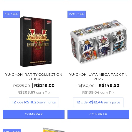
3
%
OFF
17
%
OFF
YU-GI-OH! RARITY COLLECTION
YU-GI-OH! LATA MEGA PACK TIN
5 TUCK
2025
R$219,00
R$149,50
R$225,00
R$180,00
R$203,67
com
Pix
R$139,04
com
Pix
12
x de
R$18,25
sem juros
12
x de
R$12,46
sem juros