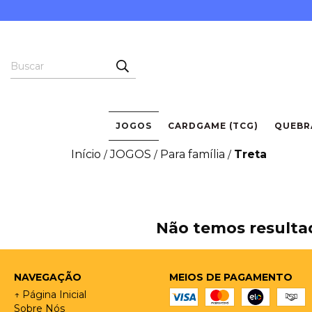
JOGOS
CARDGAME (TCG)
QUEBR
Início
JOGOS
Para família
Treta
/
/
/
Não temos resultad
NAVEGAÇÃO
MEIOS DE PAGAMENTO
↑ Página Inicial
Sobre Nós