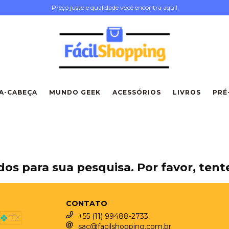
Preço justo e qualidade você encontra aqui!
A-CABEÇA
MUNDO GEEK
ACESSÓRIOS
LIVROS
PRÉ
os para sua pesquisa. Por favor, tente
CONTATO
+55 (11) 99488-2733
sac@facilshopping.com.br