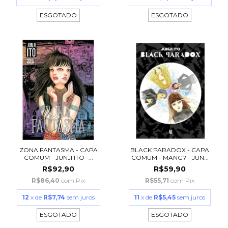
ESGOTADO
ESGOTADO
ZONA FANTASMA - CAPA
BLACK PARADOX - CAPA
COMUM - JUNJI ITO -...
COMUM - MANG? - JUN...
R$92,90
R$59,90
R$86,40
com
Pix
R$55,71
com
Pix
12
x de
R$7,74
sem juros
11
x de
R$5,45
sem juros
ESGOTADO
ESGOTADO