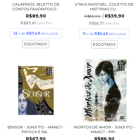
CALAFRIOS: SELE??O DE
V?NUS INVIS?VEL: COLE??O DE
CONTOS FAVORITOS D...
HIST?RIAS CU...
R$89,90
R$59,90
R$85,00
R$83,61
com
Pix
R$55,71
com
Pix
12
x de
R$7,49
sem juros
11
x de
R$5,45
sem juros
ESGOTADO
ESGOTADO
SENSOR - JUNJI ITO - MANG? -
MORTOS DE AMOR - JUNJI ITO -
PIPOCA E NA...
MANG? - PIP...
R$67,90
R$86,90