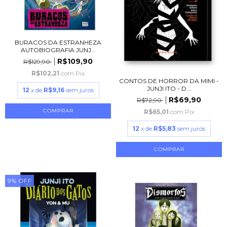
BURACOS DA ESTRANHEZA
AUTOBIOGRAFIA JUNJ...
R$109,90
R$129,90
R$102,21
com
Pix
CONTOS DE HORROR DA MIMI -
JUNJI ITO - D...
12
x de
R$9,16
sem juros
R$69,90
R$72,90
R$65,01
com
Pix
12
x de
R$5,83
sem juros
9
%
OFF