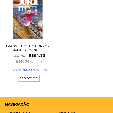
FRAGMENTOS DO HORROR -
JUNJI ITO MANG? -...
R$64,90
R$69,90
R$60,36
com
Pix
12
x de
R$5,41
sem juros
ESGOTADO
NAVEGAÇÃO