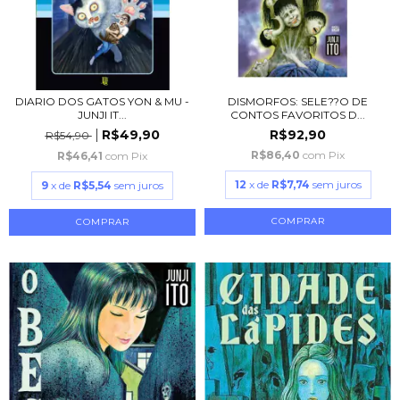
DIARIO DOS GATOS YON & MU -
DISMORFOS: SELE??O DE
JUNJI IT...
CONTOS FAVORITOS D...
R$49,90
R$92,90
R$54,90
R$86,40
com
Pix
R$46,41
com
Pix
12
x de
R$7,74
sem juros
9
x de
R$5,54
sem juros