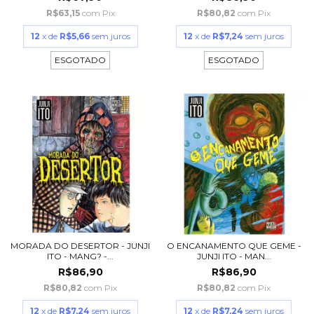
R$63,15
com
Pix
R$80,82
com
Pix
12
x de
R$5,66
sem juros
12
x de
R$7,24
sem juros
ESGOTADO
ESGOTADO
MORADA DO DESERTOR - JUNJI
O ENCANAMENTO QUE GEME -
ITO - MANG? -...
JUNJI ITO - MAN...
R$86,90
R$86,90
R$80,82
com
Pix
R$80,82
com
Pix
12
x de
R$7,24
sem juros
12
x de
R$7,24
sem juros