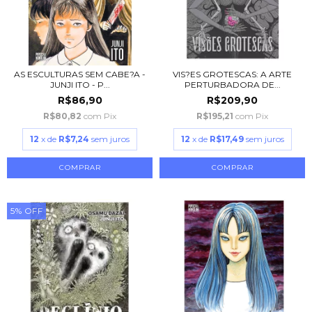
AS ESCULTURAS SEM CABE?A -
VIS?ES GROTESCAS: A ARTE
JUNJI ITO - P...
PERTURBADORA DE...
R$86,90
R$209,90
R$80,82
com
Pix
R$195,21
com
Pix
12
x de
R$7,24
sem juros
12
x de
R$17,49
sem juros
5
%
OFF