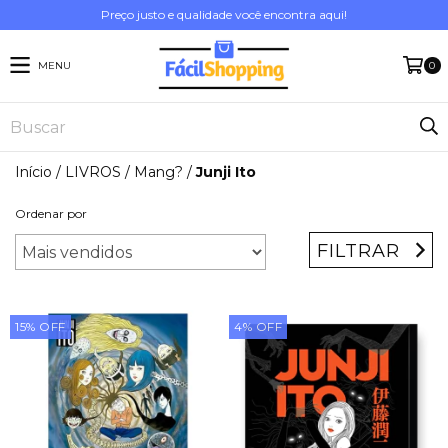
Preço justo e qualidade você encontra aqui!
MENU
0
Início
/
LIVROS
/
Mang?
/
Junji Ito
Ordenar por
FILTRAR
15
%
OFF
4
%
OFF