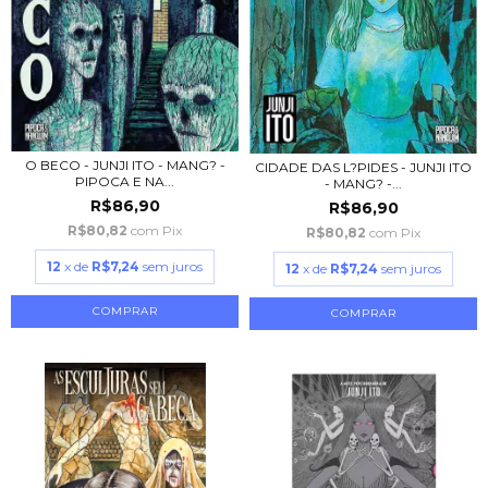
O BECO - JUNJI ITO - MANG? -
CIDADE DAS L?PIDES - JUNJI ITO
PIPOCA E NA...
- MANG? -...
R$86,90
R$86,90
R$80,82
com
Pix
R$80,82
com
Pix
12
x de
R$7,24
sem juros
12
x de
R$7,24
sem juros